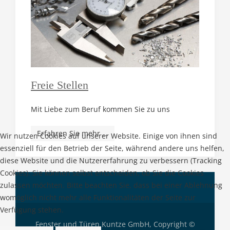
Freie Stellen
Mit Liebe zum Beruf kommen Sie zu uns
Erfahren Sie mehr ...
Wir nutzen Cookies auf unserer Website. Einige von ihnen sind
essenziell für den Betrieb der Seite, während andere uns helfen,
diese Website und die Nutzererfahrung zu verbessern (Tracking
Cookies). Sie können selbst entscheiden, ob Sie die Cookies
zulassen möchten. Bitte beachten Sie, dass bei einer Ablehnung
womöglich nicht mehr alle Funktionalitäten der Seite zur
Verfügung stehen.
Fenster und Türen Kuntze GmbH, Copyright ©